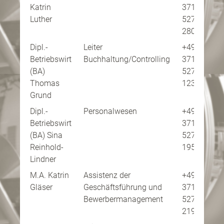
Katrin
371
ko
Luther
5277-
280
Dipl.-
Leiter
+49
Pe
Betriebswirt
Buchhaltung/Controlling
371
ko
(BA)
5277-
Thomas
123
Grund
Dipl.-
Personalwesen
+49
Pe
Betriebswirt
371
ko
(BA) Sina
5277-
Reinhold-
195
Lindner
M.A. Katrin
Assistenz der
+49
Pe
Gläser
Geschäftsführung und
371
ko
Bewerbermanagement
5277-
219