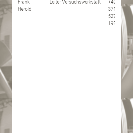
Frank
Leiter Versuchswerkstatt
+49
Pe
Herold
371
ko
5277-
192