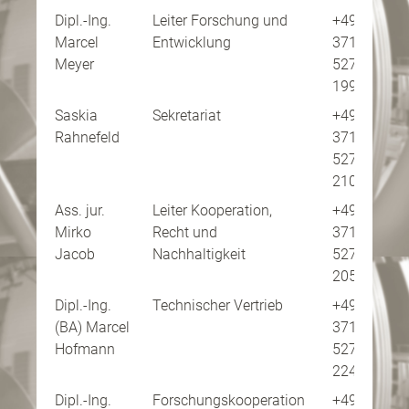
Dipl.-Ing.
Leiter Forschung und
+49
Pe
Marcel
Entwicklung
371
ko
Meyer
5277-
199
Saskia
Sekretariat
+49
Pe
Rahnefeld
371
ko
5277-
210
Ass. jur.
Leiter Kooperation,
+49
Pe
Mirko
Recht und
371
ko
Jacob
Nachhaltigkeit
5277-
205
Dipl.-Ing.
Technischer Vertrieb
+49
Pe
(BA) Marcel
371
ko
Hofmann
5277-
224
Dipl.-Ing.
Forschungskooperation
+49
Pe